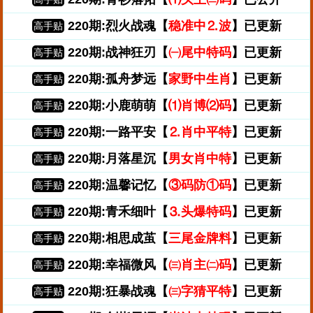
220期:烈火战魂【
稳准中⒉波
】已更新
高手贴
220期:战神狂刃【
㈠尾中特码
】已更新
高手贴
220期:孤舟梦远【
家野中生肖
】已更新
高手贴
220期:小鹿萌萌【
⑴肖博⑵码
】已更新
高手贴
220期:一路平安【
⒉肖中平特
】已更新
高手贴
220期:月落星沉【
男女肖中特
】已更新
高手贴
220期:温馨记忆【
③码防①码
】已更新
高手贴
220期:青禾细叶【
⒊头爆特码
】已更新
高手贴
220期:相思成茧【
三尾金牌料
】已更新
高手贴
220期:幸福微风【
㈢肖主㈡码
】已更新
高手贴
220期:狂暴战魂【
㈢字猜平特
】已更新
高手贴