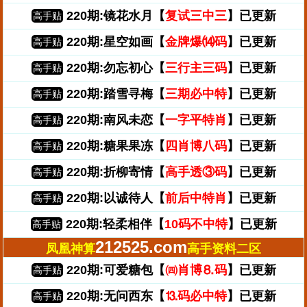
220期:镜花水月【
复试三中三
】已更新
高手贴
220期:星空如画【
金牌爆⒁码
】已更新
高手贴
220期:勿忘初心【
三行主三码
】已更新
高手贴
220期:踏雪寻梅【
三期必中特
】已更新
高手贴
220期:南风未恋【
一字平特肖
】已更新
高手贴
220期:糖果果冻【
四肖博八码
】已更新
高手贴
220期:折柳寄情【
高手透③码
】已更新
高手贴
220期:以诚待人【
前后中特肖
】已更新
高手贴
220期:轻柔相伴【
10码不中特
】已更新
高手贴
212525.com
凤凰神算
高手资料二区
220期:可爱糖包【
㈣肖博⒏码
】已更新
高手贴
220期:无问西东【
⒔码必中特
】已更新
高手贴