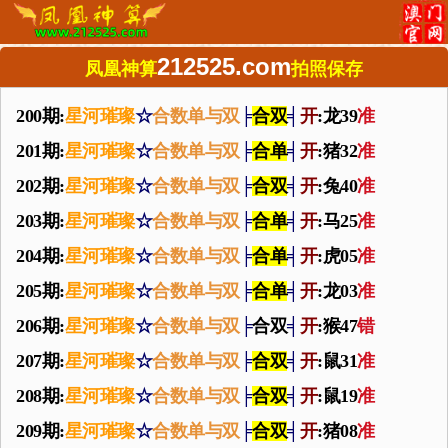
212525.com
凤凰神算
拍照保存
200期:
星河璀璨
☆
合数单与双
╞
合双
╡
开
:龙39
准
201期:
星河璀璨
☆
合数单与双
╞
合单
╡
开
:猪32
准
202期:
星河璀璨
☆
合数单与双
╞
合双
╡
开
:兔40
准
203期:
星河璀璨
☆
合数单与双
╞
合单
╡
开
:马25
准
204期:
星河璀璨
☆
合数单与双
╞
合单
╡
开
:虎05
准
205期:
星河璀璨
☆
合数单与双
╞
合单
╡
开
:龙03
准
206期:
星河璀璨
☆
合数单与双
╞
合双
╡
开
:猴47
错
207期:
星河璀璨
☆
合数单与双
╞
合双
╡
开
:鼠31
准
208期:
星河璀璨
☆
合数单与双
╞
合双
╡
开
:鼠19
准
209期:
星河璀璨
☆
合数单与双
╞
合双
╡
开
:猪08
准