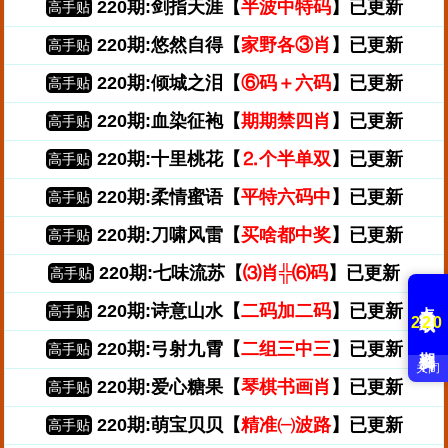
220期:剑指天涯【
半波中特码
】已更新
高手贴
220期:悠然自得【
家野各③肖
】已更新
高手贴
220期:倾城之泪【
⑥码＋六码
】已更新
高手贴
220期:血染征袍【
期期禁四肖
】已更新
高手贴
220期:十里桃花【
⒉个半单双
】已更新
高手贴
220期:柔情蜜语【
平特六码中
】已更新
高手贴
220期:刀啸风雷【
买啥都中奖
】已更新
高手贴
220期:七味流苏【
⑶肖╬⑹码
】已更新
高手贴
点击免费领取
220期:诗意山水【
二码加二码
】已更新
高手贴
220
期资料
220期:弓射九霄【
二组三中三
】已更新
高手贴
关闭
220期:爱心糖果【
琴棋书画肖
】已更新
高手贴
220期:萌宝贝贝【
精准㈠波路
】已更新
高手贴