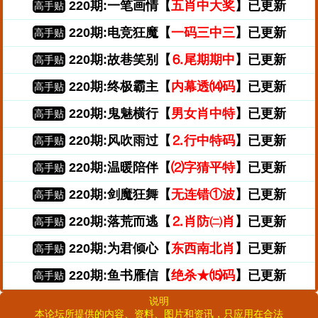
220期:一笔画情【
五肖中大奖
】已更新
高手贴
220期:电竞狂魔【
一码三中三
】已更新
高手贴
220期:故巷笑别【
⒍尾期期中
】已更新
高手贴
220期:终极霸主【
内幕透⒁码
】已更新
高手贴
220期:鬼魅横行【
男女肖中特
】已更新
高手贴
220期:风吹雨过【
⒉行中特码
】已更新
高手贴
220期:温暖陪伴【
⑵字猜平特
】已更新
高手贴
220期:剑魔狂舞【
无连错①波
】已更新
高手贴
220期:落荒而逃【
⒉肖防㈡肖
】已更新
高手贴
220期:为君倾心【
东西南北肖
】已更新
高手贴
220期:鱼书雁信【
绝杀★⒂码
】已更新
高手贴
说明
本论坛所提供的内容、资料、图片和资讯，只应用在合法