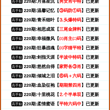
220期:月落星沉【
男女肖中特
】已更新
高手贴
220期:温馨记忆【
③码防①码
】已更新
高手贴
220期:青禾细叶【
⒊头爆特码
】已更新
高手贴
220期:相思成茧【
三尾金牌料
】已更新
高手贴
220期:幸福微风【
㈢肖主㈡码
】已更新
高手贴
220期:狂暴战魂【
㈢字猜平特
】已更新
高手贴
220期:剑指天涯【
半波中特码
】已更新
高手贴
220期:悠然自得【
家野各③肖
】已更新
高手贴
220期:倾城之泪【
⑥码＋六码
】已更新
高手贴
220期:血染征袍【
期期禁四肖
】已更新
高手贴
220期:十里桃花【
⒉个半单双
】已更新
高手贴
220期:柔情蜜语【
平特六码中
】已更新
高手贴