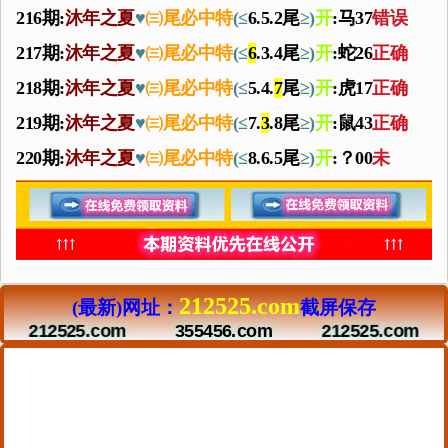
216期:
沐年之夏
♥
㈢尾必中特
(≤
6.5.2尾
≥)
开
:马37
错误
217期:
沐年之夏
♥
㈢尾必中特
(≤
6
.3.4尾
≥)
开
:蛇26
正确
218期:
沐年之夏
♥
㈢尾必中特
(≤
5.4.
7
尾
≥)
开
:虎17
正确
219期:
沐年之夏
♥
㈢尾必中特
(≤
7.
3
.8尾
≥)
开
:鼠43
正确
220期:
沐年之夏
♥
㈢尾必中特
(≤
8.6.5尾
≥)
开
:？00
未
21
2525
.com
(最新)网址：
截屏保存
212525.com
355456.com
212525.com