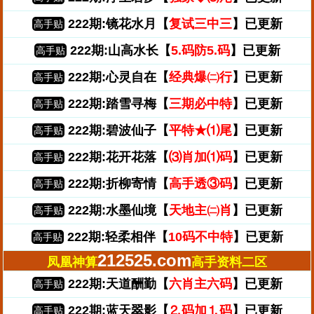
222期:镜花水月【
复试三中三
】已更新
高手贴
222期:山高水长【
5.码防5.码
】已更新
高手贴
222期:心灵自在【
经典爆㈡行
】已更新
高手贴
222期:踏雪寻梅【
三期必中特
】已更新
高手贴
222期:碧波仙子【
平特★⑴尾
】已更新
高手贴
222期:花开花落【
⑶肖加⑴码
】已更新
高手贴
222期:折柳寄情【
高手透③码
】已更新
高手贴
222期:水墨仙境【
天地主㈡肖
】已更新
高手贴
222期:轻柔相伴【
10码不中特
】已更新
高手贴
212525.com
凤凰神算
高手资料二区
222期:天道酬勤【
六肖主六码
】已更新
高手贴
222期:蓝天翠影【
⒉码加⒈码
】已更新
高手贴