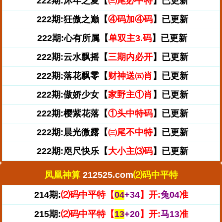
222期:沐年之夏【
㈢尾必中特
】已更新
222期:狂傲之巅【
④码加④码
】已更新
222期:心有所属【
单双主3.码
】已更新
222期:云水飘摇【
三期内必开
】已更新
222期:落花飘零【
财神送㈤肖
】已更新
222期:傲娇少女【
家野主①肖
】已更新
222期:樱紫花落【
①头中特码
】已更新
222期:晨光微露【
㈢尾不中特
】已更新
222期:咫尺快乐【
大小主⑶码
】已更新
凤凰神算
212525.com
⑵码中平特
214期:
⑵码中平特【
04
+34
】开:
兔04
准
215期:
⑵码中平特【
13
+20
】开:
马13
准