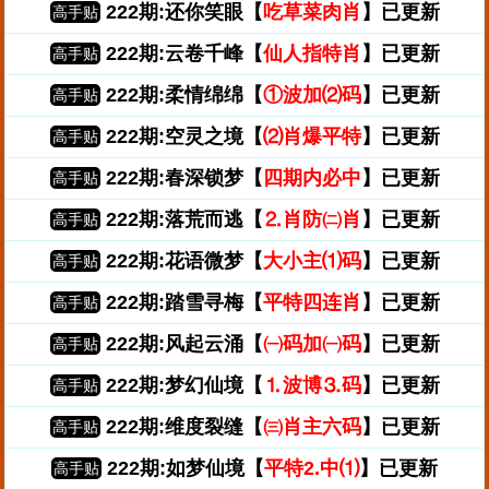
222期:还你笑眼【
吃草菜肉肖
】已更新
高手贴
222期:云卷千峰【
仙人指特肖
】已更新
高手贴
222期:柔情绵绵【
①波加⑵码
】已更新
高手贴
222期:空灵之境【
⑵肖爆平特
】已更新
高手贴
222期:春深锁梦【
四期内必中
】已更新
高手贴
222期:落荒而逃【
⒉肖防㈡肖
】已更新
高手贴
222期:花语微梦【
大小主⑴码
】已更新
高手贴
222期:踏雪寻梅【
平特四连肖
】已更新
高手贴
222期:风起云涌【
㈠码加㈠码
】已更新
高手贴
222期:梦幻仙境【
⒈波博⒊码
】已更新
高手贴
222期:维度裂缝‌【
㈢肖主六码
】已更新
高手贴
222期:如梦仙境【
平特2.中⑴
】已更新
高手贴