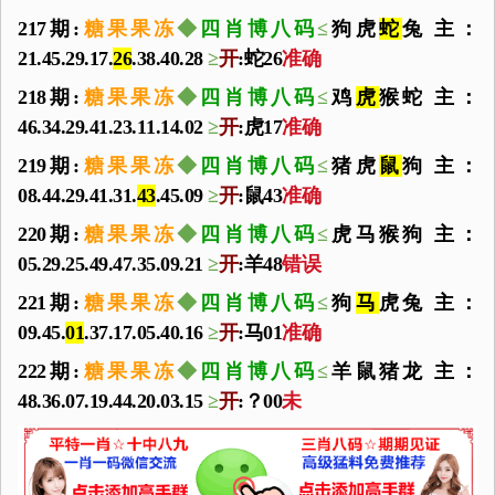
217期:
糖果果冻
◆
四肖博八码
≤
狗虎
蛇
兔 主：
21.45.29.17.
26
.38.40.28
≥
开
:蛇26
准确
218期:
糖果果冻
◆
四肖博八码
≤
鸡
虎
猴蛇 主：
46.34.29.41.23.11.14.02
≥
开
:虎17
准确
219期:
糖果果冻
◆
四肖博八码
≤
猪虎
鼠
狗 主：
08.44.29.41.31.
43
.45.09
≥
开
:鼠43
准确
220期:
糖果果冻
◆
四肖博八码
≤
虎马猴狗 主：
05.29.25.49.47.35.09.21
≥
开
:羊48
错误
221期:
糖果果冻
◆
四肖博八码
≤
狗
马
虎兔 主：
09.45.
01
.37.17.05.40.16
≥
开
:马01
准确
222期:
糖果果冻
◆
四肖博八码
≤
羊鼠猪龙 主：
48.36.07.19.44.20.03.15
≥
开
:？00
未